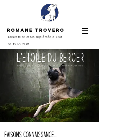
ROMANE TROVERO
Educatrice canin
diplômée
d'Etat
06. 15. 60. 39. 01
L'ETOILE DU BERGER
EDUCATION ET REEDUCATION CANINE POSITIVE
Faisons connaissance...