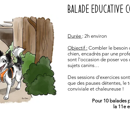
BALADE EDUCATIVE C
Durée
: 2h environ
Objectif :
Combler le besoin d
chien, encadrés par une profe
sont l'occasion de poser vos 
sujets canins…
Des sessions d'exercices sont
que des pauses détentes, le
conviviale et chaleureuse !
Pour 10 balades 
la 11e e