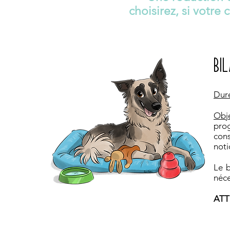
choisirez, si votre 
BI
Dur
Obj
prog
cons
noti
Le b
néce
ATTE