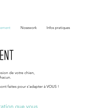
tement
Nosework
Infos pratiques
ment
sion de votre chien,
chacun.
 sont faites pour s'adapter à VOUS !
tation que vous